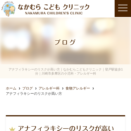
t
o
g
g
l
e
n
a
ブログ
v
i
g
a
t
i
o
アナフィラキシーのリスクが高い方｜なかむらこどもクリニック｜登戸駅徒歩1
n
分｜川崎市多摩区の小児科・アレルギー科
ホーム
ブログ
アレルギー科
食物アレルギー
アナフィラキシーのリスクが高い方
アナフィラキシーのリスクが高い