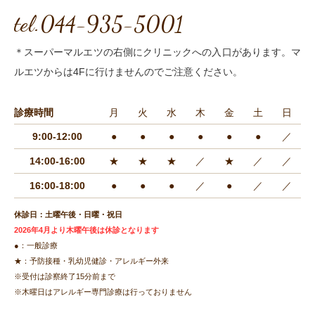
tel.044-935-5001
＊スーパーマルエツの右側にクリニックへの入口があります。マ
ルエツからは4Fに行けませんのでご注意ください。
診療時間
月
火
水
木
金
土
日
9:00-12:00
●
●
●
●
●
●
／
14:00-16:00
★
★
★
／
★
／
／
16:00-18:00
●
●
●
／
●
／
／
休診日：土曜午後・日曜・祝日
2026年4月より木曜午後は休診となります
●：一般診療
★：予防接種・乳幼児健診・アレルギー外来
※受付は診察終了15分前まで
※木曜日はアレルギー専門診療は行っておりません