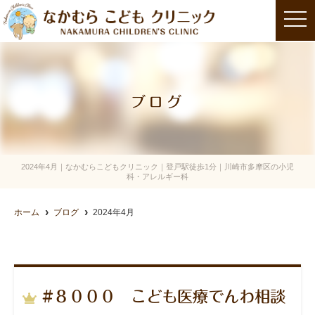
t
o
g
g
l
e
n
a
ブログ
v
i
g
a
t
i
o
2024年4月｜なかむらこどもクリニック｜登戸駅徒歩1分｜川崎市多摩区の小児
n
科・アレルギー科
ホーム
ブログ
2024年4月
#８０００ こども医療でんわ相談