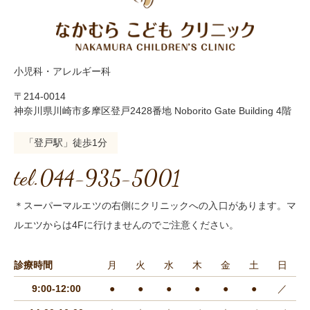
小児科・アレルギー科
〒214-0014
神奈川県川崎市多摩区登戸2428番地 Noborito Gate Building 4階
「登戸駅」徒歩1分
tel.044-935-5001
＊スーパーマルエツの右側にクリニックへの入口があります。マ
ルエツからは4Fに行けませんのでご注意ください。
診療時間
月
火
水
木
金
土
日
9:00-12:00
●
●
●
●
●
●
／