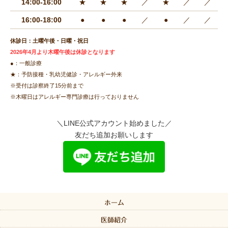
14:00-16:00
★
★
★
／
★
／
／
16:00-18:00
●
●
●
／
●
／
／
休診日：土曜午後・日曜・祝日
2026年4月より木曜午後は休診となります
●：一般診療
★：予防接種・乳幼児健診・アレルギー外来
※受付は診察終了15分前まで
※木曜日はアレルギー専門診療は行っておりません
＼LINE公式アカウント始めました／
友だち追加お願いします
ホーム
医師紹介