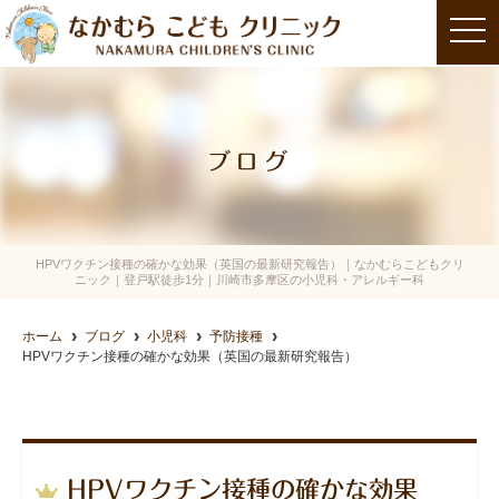
t
o
g
g
l
e
n
a
ブログ
v
i
g
a
t
i
o
HPVワクチン接種の確かな効果（英国の最新研究報告）｜なかむらこどもクリ
n
ニック｜登戸駅徒歩1分｜川崎市多摩区の小児科・アレルギー科
ホーム
ブログ
小児科
予防接種
HPVワクチン接種の確かな効果（英国の最新研究報告）
HPVワクチン接種の確かな効果