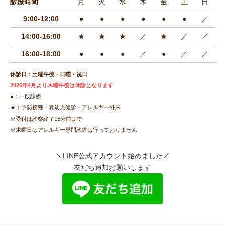
診療時間
月
火
水
木
金
土
日
9:00-12:00
●
●
●
●
●
●
／
14:00-16:00
★
★
★
／
★
／
／
16:00-18:00
●
●
●
／
●
／
／
休診日：土曜午後・日曜・祝日
2026年4月より木曜午後は休診となります
●：一般診療
★：予防接種・乳幼児健診・アレルギー外来
※受付は診察終了15分前まで
※木曜日はアレルギー専門診療は行っておりません
＼LINE公式アカウント始めました／
友だち追加お願いします