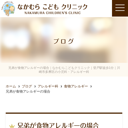
t
o
g
g
l
e
n
a
ブログ
v
i
g
a
t
i
o
兄弟が食物アレルギーの場合｜なかむらこどもクリニック｜登戸駅徒歩1分｜川
n
崎市多摩区の小児科・アレルギー科
ホーム
ブログ
アレルギー科
食物アレルギー
兄弟が食物アレルギーの場合
兄弟が食物アレルギーの場合