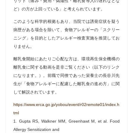
リット（痛み・費用・偽陽性・離乳食導入の遅れなどな
ど）の方が上回っている」と考えられています。
このような科学的根拠もあり、当院では誘発症状を疑う
病歴がある場合を除いて、食物アレルギーの「スクリー
ニング」を目的としたアレルギー検査実施を推奨してお
りません。
離乳食開始にあたりご心配な方は、環境再生保全機構の
離乳食に関する動画を是非ご覧ください（以下のリンク
になります。）。前職で同僚であった栄養士の長谷川先
生が「食物アレルギーに配慮した離乳食の進め方」に関
して解説されています。
https://www.erca.go.jp/yobou/event/r02remote01/index.h
tml
1. Gupta RS, Walkner MM, Greenhawt M, et al. Food
Allergy Sensitization and