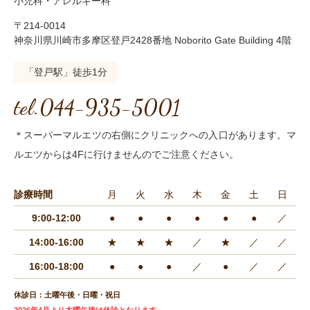
小児科・アレルギー科
〒214-0014
神奈川県川崎市多摩区登戸2428番地 Noborito Gate Building 4階
「登戸駅」徒歩1分
tel.044-935-5001
＊スーパーマルエツの右側にクリニックへの入口があります。マ
ルエツからは4Fに行けませんのでご注意ください。
診療時間
月
火
水
木
金
土
日
9:00-12:00
●
●
●
●
●
●
／
14:00-16:00
★
★
★
／
★
／
／
16:00-18:00
●
●
●
／
●
／
／
休診日：土曜午後・日曜・祝日
2026年4月より木曜午後は休診となります