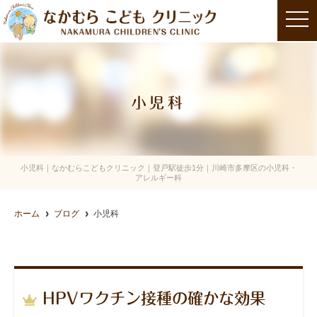
t
o
g
g
l
e
n
a
小児科
v
i
g
a
t
i
o
小児科｜なかむらこどもクリニック｜登戸駅徒歩1分｜川崎市多摩区の小児科・
n
アレルギー科
ホーム
ブログ
小児科
HPVワクチン接種の確かな効果