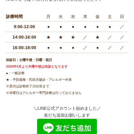
診療時間
月
火
水
木
金
土
日
9:00-12:00
●
●
●
●
●
●
／
14:00-16:00
★
★
★
／
★
／
／
16:00-18:00
●
●
●
／
●
／
／
休診日：土曜午後・日曜・祝日
2026年4月より木曜午後は休診となります
●：一般診療
★：予防接種・乳幼児健診・アレルギー外来
※受付は診察終了15分前まで
※木曜日はアレルギー専門診療は行っておりません
＼LINE公式アカウント始めました／
友だち追加お願いします