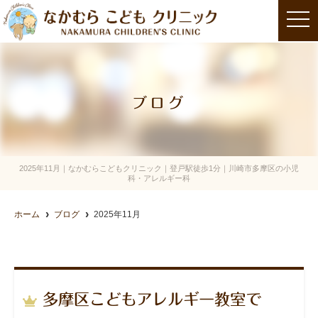
t
o
g
g
l
e
n
a
ブログ
v
i
g
a
t
i
o
2025年11月｜なかむらこどもクリニック｜登戸駅徒歩1分｜川崎市多摩区の小児
n
科・アレルギー科
ホーム
ブログ
2025年11月
多摩区こどもアレルギー教室で