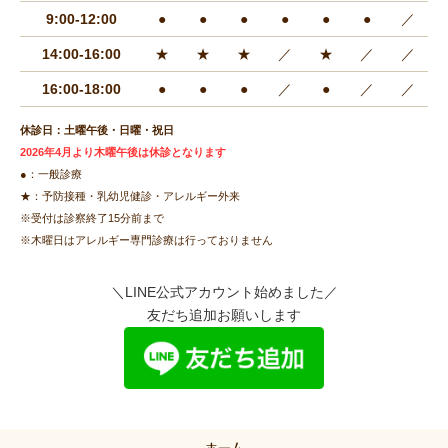
9:00-12:00
●
●
●
●
●
●
／
14:00-16:00
★
★
★
／
★
／
／
16:00-18:00
●
●
●
／
●
／
／
休診日：土曜午後・日曜・祝日
2026年4月より木曜午後は休診となります
●：一般診療
★：予防接種・乳幼児健診・アレルギー外来
※受付は診察終了15分前まで
※木曜日はアレルギー専門診療は行っておりません
＼LINE公式アカウント始めました／
友だち追加お願いします