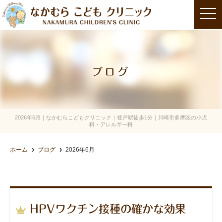
t
o
g
g
l
e
n
a
ブログ
v
i
g
a
t
i
o
2026年6月｜なかむらこどもクリニック｜登戸駅徒歩1分｜川崎市多摩区の小児
n
科・アレルギー科
ホーム
ブログ
2026年6月
HPVワクチン接種の確かな効果