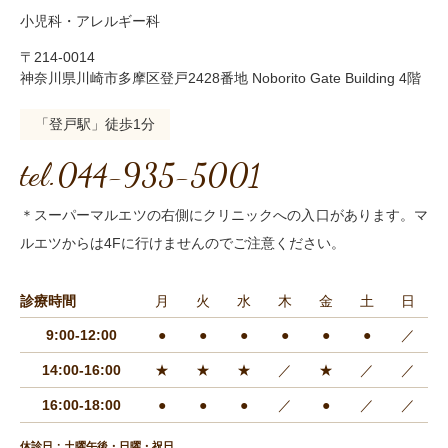
小児科・アレルギー科
〒214-0014
神奈川県川崎市多摩区登戸2428番地 Noborito Gate Building 4階
「登戸駅」徒歩1分
tel.044-935-5001
＊スーパーマルエツの右側にクリニックへの入口があります。マ
ルエツからは4Fに行けませんのでご注意ください。
診療時間
月
火
水
木
金
土
日
9:00-12:00
●
●
●
●
●
●
／
14:00-16:00
★
★
★
／
★
／
／
16:00-18:00
●
●
●
／
●
／
／
休診日：土曜午後・日曜・祝日