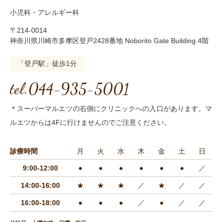
小児科・アレルギー科
〒214-0014
神奈川県川崎市多摩区登戸2428番地 Noborito Gate Building 4階
「登戸駅」徒歩1分
tel.044-935-5001
＊スーパーマルエツの右側にクリニックへの入口があります。マ
ルエツからは4Fに行けませんのでご注意ください。
診療時間
月
火
水
木
金
土
日
9:00-12:00
●
●
●
●
●
●
／
14:00-16:00
★
★
★
／
★
／
／
16:00-18:00
●
●
●
／
●
／
／