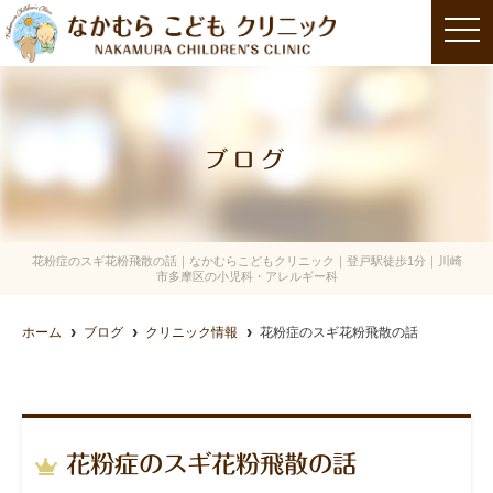
t
o
g
g
l
e
n
a
ブログ
v
i
g
a
t
i
o
花粉症のスギ花粉飛散の話｜なかむらこどもクリニック｜登戸駅徒歩1分｜川崎
n
市多摩区の小児科・アレルギー科
ホーム
ブログ
クリニック情報
花粉症のスギ花粉飛散の話
花粉症のスギ花粉飛散の話