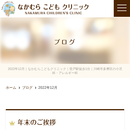
t
o
g
g
l
e
n
a
ブログ
v
i
g
a
t
i
o
2022年12月｜なかむらこどもクリニック｜登戸駅徒歩1分｜川崎市多摩区の小児
n
科・アレルギー科
ホーム
ブログ
2022年12月
年末のご挨拶