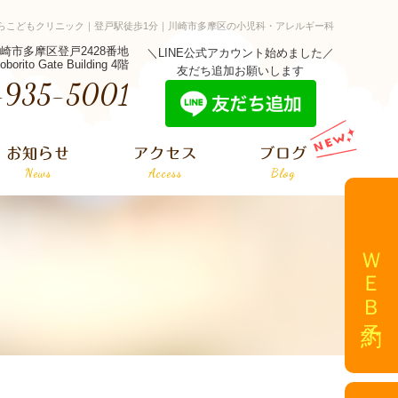
かむらこどもクリニック｜登戸駅徒歩1分｜川崎市多摩区の小児科・アレルギー科
県川崎市多摩区登戸2428番地
＼LINE公式アカウント始めました／
oborito Gate Building 4階
友だち追加お願いします
-935-5001
お知らせ
アクセス
ブログ
News
Access
Blog
ＷＥＢ予約