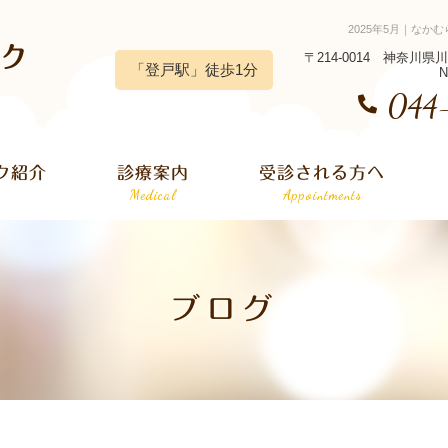
2025年5月｜な
〒214-0014 神奈川
「登戸駅」徒歩1分
N
044
ク紹介
診療案内
受診される方へ
c
Medical
Appointments
ブログ